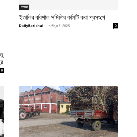
মতামত
ইতা‌লির ব‌রিশাল স‌মি‌তির ক‌মি‌টি করা প্রসং‌গে
DailyBarishal
-
সেপ্টেম্বর 8, 2025
0
তু
হর
0