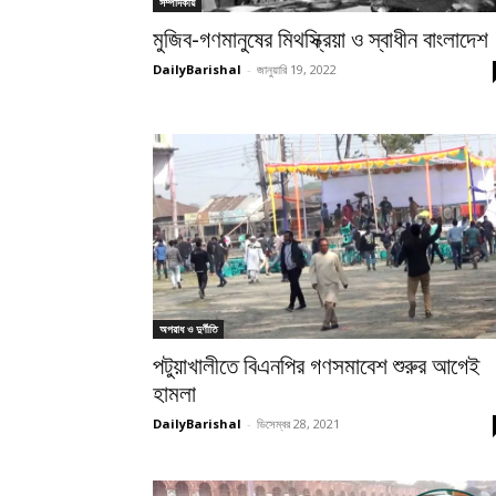
সম্পাদকীয়
মুজিব-গণমানুষের মিথস্ক্রিয়া ও স্বাধীন বাংলাদেশ
DailyBarishal
-
জানুয়ারি 19, 2022
অপরাধ ও দুর্ণীতি
পটুয়াখালীতে বিএনপির গণসমাবেশ শুরুর আগেই
হামলা
DailyBarishal
-
ডিসেম্বর 28, 2021