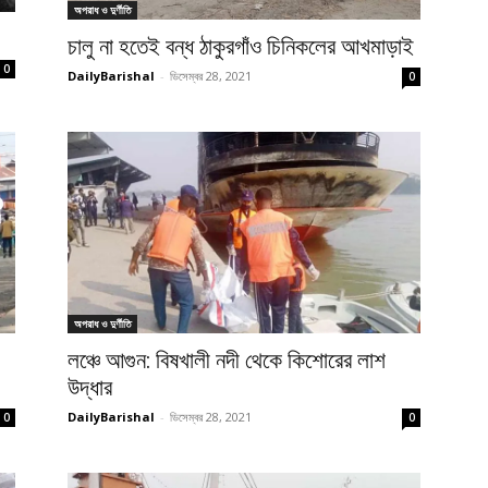
অপরাধ ও দুর্ণীতি
চালু না হতেই বন্ধ ঠাকুরগাঁও চিনিকলের আখমাড়াই
0
DailyBarishal
-
ডিসেম্বর 28, 2021
0
অপরাধ ও দুর্ণীতি
লঞ্চে আগুন: বিষখালী নদী থেকে কিশোরের লাশ
উদ্ধার
DailyBarishal
-
ডিসেম্বর 28, 2021
0
0