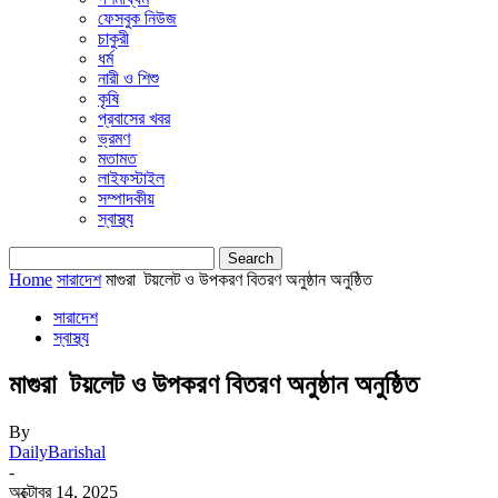
ফেসবুক নিউজ
চাকুরী
ধর্ম
নারী ও শিশু
কৃষি
প্রবাসের খবর
ভ্রমণ
মতামত
লাইফস্টাইল
সম্পাদকীয়
স্বাস্থ্য
Home
সারাদেশ
মাগুরা টয়লেট ও উপকরণ বিতরণ অনুষ্ঠান অনুষ্ঠিত
সারাদেশ
স্বাস্থ্য
মাগুরা টয়লেট ও উপকরণ বিতরণ অনুষ্ঠান অনুষ্ঠিত
By
DailyBarishal
-
অক্টোবর 14, 2025