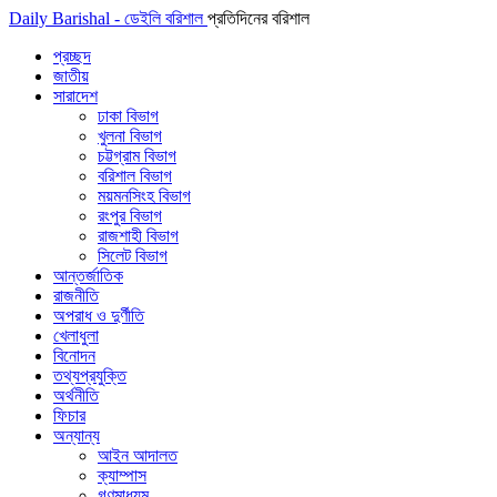
Daily Barishal - ডেইলি বরিশাল
প্রতিদিনের বরিশাল
প্রচ্ছদ
জাতীয়
সারাদেশ
ঢাকা বিভাগ
খুলনা বিভাগ
চট্টগ্রাম বিভাগ
বরিশাল বিভাগ
ময়মনসিংহ বিভাগ
রংপুর বিভাগ
রাজশাহী বিভাগ
সিলেট বিভাগ
আন্তর্জাতিক
রাজনীতি
অপরাধ ও দুর্ণীতি
খেলাধুলা
বিনোদন
তথ্যপ্রযুক্তি
অর্থনীতি
ফিচার
অন্যান্য
আইন আদালত
ক্যাম্পাস
গণমাধ্যম