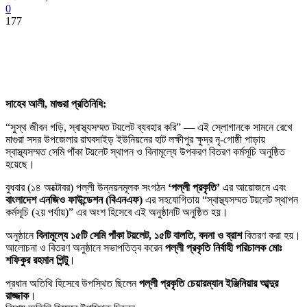
0
177
সাহেব আলী, মাগুরা প্রতিনিধি:
“সুস্থ জীবন গড়ি, স্বাস্থ্যসম্মত টয়লেট ব্যবহার করি” — এই স্লোগানকে সামনে রেখে
মাগুরা সদর উপজেলার রাঘবদাইড় ইউনিয়নের হাট লক্ষীপুর ক্ষুদ্র নৃ-গোষ্ঠী পাড়ায়
স্বাস্থ্যসম্মত সেমি পাঁকা টয়লেট স্থাপন ও বিনামূল্যে উপকরণ বিতরণ কর্মসূচি অনুষ্ঠিত
হয়েছে।
বুধবার (১৪ অক্টোবর) পল্লী উন্নয়নমূলক সংগঠন
‘পল্লী প্রকৃতি’
এর আয়োজনে এবং
বাংলাদেশ এনজিও ফাউন্ডেশন (বিএনএফ)
এর সহযোগিতায় “স্বাস্থ্যসম্মত টয়লেট স্থাপন
কর্মসূচি (২য় পর্যায়)” এর অংশ হিসেবে এই অনুষ্ঠানটি অনুষ্ঠিত হয়।
অনুষ্ঠানে
বিনামূল্যে ১৫টি সেমি পাঁকা টয়লেট, ১৫টি বালতি, বদনা ও ব্রাশ
বিতরণ করা হয়।
আলোচনা ও বিতরণ অনুষ্ঠানে সভাপতিত্ব করেন
পল্লী প্রকৃতি নির্বাহী পরিচালক মোঃ
শফিকুর রহমান পিন্টু
।
প্রধান অতিথি হিসেবে উপস্থিত ছিলেন
পল্লী প্রকৃতি চেয়ারম্যান ইঞ্জিনিয়ার আব্দুর
রাজ্জাক
।