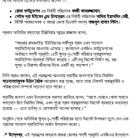
বিশেষ অতিথি হিসেবে উপস্থিত ছিলেন —
রোভা ফাউন্ডেশন
এর নির্বাহী পরিচালক
কাজী কামরুজ্জামান
,
সেইভ দ্যা উইমেন এন্ড চিলড্রেন
এর নির্বাহী পরিচালক
সাবিনা ইয়াসমিন মেরী
,
বিশিষ্ট সমাজসেবক ও মাগুরা জেলা বিএনপি সদস্য
নাজমুল হাসান লিটন
।
প্রধান অতিথির বক্তব্যে ইঞ্জিনিয়ার আব্দুর রাজ্জাক বলেন,
“মাগুরার রাঘবদাইড় ইউনিয়নের লক্ষীপুর গ্রাম এখন শতভাগ
স্যানিটেশনের আওতায় এসেছে। বাংলাদেশ এনজিও ফাউন্ডেশনের
অর্থায়নে পল্লী প্রকৃতি ১৫টি ক্ষুদ্র নৃ-গোষ্ঠী পরিবারে স্বাস্থ্যসম্মত
স্যানিটেশন ব্যবস্থা নিশ্চিত করেছে। এটি শুধু টয়লেট নির্মাণ নয়, বরং
সুস্থ ও নিরাপদ জীবনের দিকে একটি বড় পদক্ষেপ।”
তিনি আরও জানান, এই প্রকল্পের আওতায় স্থানীয় জনগণকে নিয়ে নিয়মিত
সচেতনতামূলক উঠান বৈঠক
আয়োজন করা হচ্ছে, যাতে তারা টেকসই স্বাস্থ্যবিধি ও
পরিচ্ছন্নতা সম্পর্কে সচেতন হতে পারেন।
স্থানীয় জনগণ এমন উদ্যোগকে স্বাগত জানিয়ে বলেন, “আগে যেখানে খোলা স্থানে
মলত্যাগ ছিল নিয়মিত বিষয়, এখন পুরো গ্রাম স্বাস্থ্যসম্মত টয়লেট ব্যবহারে অভ্যস্ত
হয়েছে — এতে দুর্গন্ধ ও রোগবালাই অনেক কমেছে।”
অনুষ্ঠান শেষে অতিথিরা ক্ষুদ্র নৃ-গোষ্ঠী পরিবারের হাতে টয়লেট উপকরণ তুলে দেন এবং
গ্রামের শতভাগ স্যানিটেশন অর্জন উদযাপন করেন।
📍
উল্লেখ্য
, এই প্রকল্পের মাধ্যমে মাগুরা জেলায় পল্লী প্রকৃতি এনজিওর উদ্যোগে