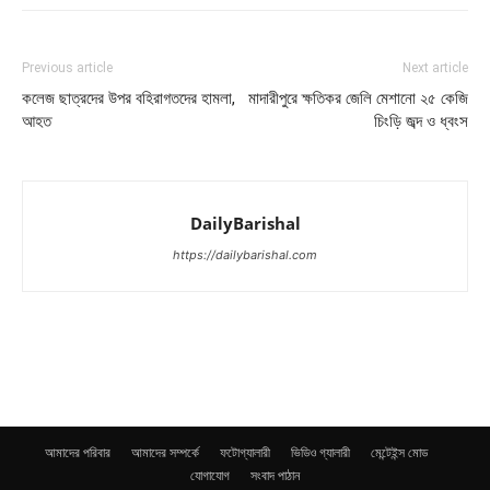
Previous article
Next article
কলেজ ছাত্রদের উপর বহিরাগতদের হামলা,
মাদারীপুরে ক্ষতিকর জেলি মেশানো ২৫ কেজি
আহত
চিংড়ি জব্দ ও ধ্বংস
DailyBarishal
https://dailybarishal.com
আমাদের পরিবার
আমাদের সম্পর্কে
ফটোগ্যালারী
ভিডিও গ্যালারী
মেন্টেইন্স মোড
যোগাযোগ
সংবাদ পাঠান