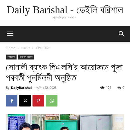
Daily Barishal - ডেইলি বরিশাল
প্রতিদিনের বরিশাল
Home
সারাদেশ
বরিশাল বিভাগ
সারাদেশ
বরিশাল বিভাগ
সোনালী ব্যাংক পিএলসি’র আয়োজনে পূজা
পরবর্তী পুনর্মিলনী অনুষ্ঠিত
By
DailyBarishal
-
অক্টোবর 22, 2025
104
0