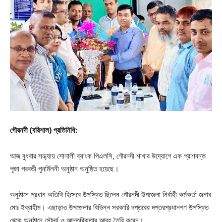
গৌরনদী (বরিশাল) প্রতিনিধি:
আজ বুধবার সন্ধ্যায় সোনালী ব্যাংক পিএলসি, গৌরনদী শাখার উদ্যোগে এক প্রাণবন্ত
পূজা পরবর্তী পুনর্মিলনী অনুষ্ঠান অনুষ্ঠিত হয়েছে।
অনুষ্ঠানে প্রধান অতিথি হিসেবে উপস্থিত ছিলেন গৌরনদী উপজেলা নির্বাহী কর্মকর্তা জনাব
মোঃ ইব্রাহীম। এছাড়াও উপজেলার বিভিন্ন সরকারি দপ্তরের দপ্তরপ্রধানগণ উপস্থিত
থেকে অনুষ্ঠানে সৌন্দর্য ও আন্তরিকতার আবহ তৈরি করেন।