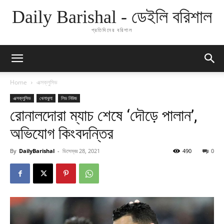
Daily Barishal - ডেইলি বরিশাল
প্রতিদিনের বরিশাল
Home
এক্সক্লুসিভ
এক্সক্লুসিভ
খেলাধুলা
লিড নিউজ
রোনালদোরা ম্যাচ শেষে ‘দৌড়ে পালান’,
অভিযোগ কিংবদন্তির
By
DailyBarishal
-
ডিসেম্বর 28, 2021
490
0