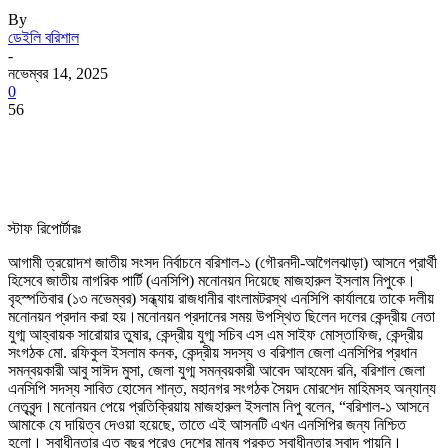
By
ডেইলি বরিশাল
-
নভেম্বর 14, 2025
0
56
স্টাফ রিপোর্টারঃ
আগামী ত্রয়োদশ জাতীয় সংসদ নির্বাচনে বরিশাল-১ (গৌরনদী-আগৈলঝাড়া) আসনে প্রার্থী
হিসেবে জাতীয় নাগরিক পার্টি (এনসিপি) মনোনয়ন দিয়েছে মাজহারুল ইসলাম নিপুকে।
বৃহস্পতিবার (১৩ নভেম্বর) সন্ধ্যায় রাজধানীর বাংলামটরস্থ এনসিপি কার্যালয়ে তাকে দলীয়
মনোনয়ন প্রদান করা হয়।মনোনয়ন প্রদানের সময় উপস্থিত ছিলেন দলের কেন্দ্রীয় নেতা
যুগ্ম আহ্বায়ক সারোয়ার তুষার, কেন্দ্রীয় যুগ্ম সচিব এস এম সাইফ মোস্তাফিজ, কেন্দ্রীয়
সংগঠক মো. রফিকুল ইসলাম কনক, কেন্দ্রীয় সদস্য ও বরিশাল জেলা এনসিপির প্রধান
সমন্বয়কারী আবু সাঈদ মুসা, জেলা যুগ্ম সমন্বয়কারী আবেদ আহমেদ রনি, বরিশাল জেলা
এনসিপি সদস্য সাবিত হোসেন শান্ত, মহানগর সংগঠক সৈয়দ মোরশেদ মাহিমসহ অন্যান্য
নেতৃবৃন্দ।মনোনয়ন পেয়ে প্রতিক্রিয়ায় মাজহারুল ইসলাম নিপু বলেন, “বরিশাল-১ আসনে
আমাকে যে দায়িত্ব দেওয়া হয়েছে, তাতে এই আসনটি এখন এনসিপির জন্য নিশ্চিত
হলো। স্বাধীনতার এত বছর পরেও দেশের মানুষ প্রকৃত স্বাধীনতার স্বাদ পায়নি।