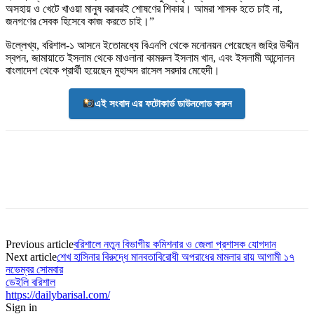
অসহায় ও খেটে খাওয়া মানুষ বরাবরই শোষণের শিকার। আমরা শাসক হতে চাই না,
জনগণের সেবক হিসেবে কাজ করতে চাই।”
উল্লেখ্য, বরিশাল-১ আসনে ইতোমধ্যে বিএনপি থেকে মনোনয়ন পেয়েছেন জহির উদ্দীন
স্বপন, জামায়াতে ইসলাম থেকে মাওলানা কামরুল ইসলাম খান, এবং ইসলামী আন্দোলন
বাংলাদেশ থেকে প্রার্থী হয়েছেন মুহাম্মদ রাসেল সরদার মেহেদী।
এই সংবাদ এর ফটোকার্ড ডাউনলোড করুন
Previous article
বরিশালে নতুন বিভাগীয় কমিশনার ও জেলা প্রশাসক যোগদান
Next article
শেখ হাসিনার বিরুদ্ধে মানবতাবিরোধী অপরাধের মামলার রায় আগামী ১৭
নভেম্বর সোমবার
ডেইলি বরিশাল
https://dailybarisal.com/
Sign in