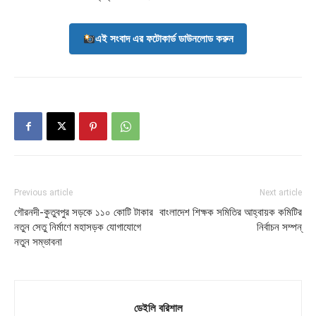
এই সংবাদ এর ফটোকার্ড ডাউনলোড করুন
Previous article
Next article
গৌরনদী-কুতুবপুর সড়কে ১১০ কোটি টাকার
বাংলাদেশ শিক্ষক সমিতির আহ্বায়ক কমিটির
নতুন সেতু নির্মাণে মহাসড়ক যোগাযোগে
নির্বাচন সম্পন্
নতুন সম্ভাবনা
ডেইলি বরিশাল