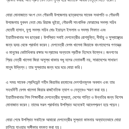
দোয়া মোনাজাতে অংশ নেন গৌরনদী উপজেলায় ছাত্রদলের সাবেক সভাপতি ও গৌরনদী
উপজেলায় যুবদল নেতা মোঃ রিয়াজ ভুইয়া, গৌরনদী সাংবাদিক ফোরামের সদস্য সচিব
মেহেদী হাসান, যুগ্ম সদস্য সচিব মোঃ ইয়াদুল ইসলাম ও সদস্য সিফাত এবং
ইয়াতীমখানার সব ছাত্ররা। উপস্থিত সবাই দেশনেত্রীর রোগমুক্তি, দীর্ঘায়ু ও সুস্বাস্থ্যের
জন্য হৃদয় থেকে প্রার্থনা করেন। দেশনেত্রী বেগম খালেদা জিয়াকে বাংলাদেশের গণতন্ত্র
ও মানুষের ভোটাধিকার রক্ষার সংগ্রামের অন্যতম প্রতীক হিসেবে উল্লেখ। জনগণের
প্রিয় নেত্রী খালেদা জিয়া অসুস্থ থাকায় শুধু দলের নেতাকর্মী নয়, সারাদেশের সাধারণ
মানুষ উদ্বিগ্ন। তার সুস্থতার জন্য ঘরে ঘরে দোয়া করি।
এ সময় সাবেক প্রেসিডেন্ট শহীদ জিয়াউর রহমানের দেশগঠনমূলক অবদান এবং তার
সহধর্মিণী বেগম খালেদা জিয়ার রাজনৈতিক ত্যাগ ও নেতৃত্বও স্মরণ করা হয়।
ইয়াতীমখানার শিশু শিক্ষার্থীরা দেশনেত্রীর সুস্থতা, দেশের শান্তি ও উন্নতির জন্য বিশেষ
মোনাজাত করেন। তাদের সরল প্রার্থনায় উপস্থিত অনেকেই আবেগপ্রবণ হয়ে পড়েন।
দোয়া শেষে উপস্থিত সবাইকে আবারো দেশনেত্রীর সুস্থতা কামনায় অব্যাহতভাবে দোয়া
চালিয়ে যাওয়ার অঙ্গীকার ব্যক্ত করা হয়।