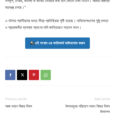
নলকূপ, টিআর, কাবিখা বা কাবিটা দেওয়ার কথা বলে কোনো টাকা নিইনি। আমার বিরুদ্ধে
ষড়যন্ত্র চলছে।”
এ ঘটনায় স্থানীয়দের মধ্যে তীব্র প্রতিক্রিয়া সৃষ্টি হয়েছে। অভিযোগগুলোর সুষ্ঠু তদন্ত
ও প্রয়োজনীয় ব্যবস্থা গ্রহণের দাবি জানিয়েছেন সচেতন মহল।
এই সংবাদ এর ফটোকার্ড ডাউনলোড করুন
Previous article
Next article
আজ মহান বিজয় দিবস
উৎসবমুখর পরিবেশে মহান বিজয় দিবস
উদযাপন