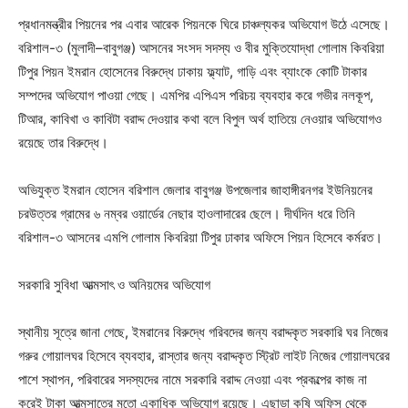
প্রধানমন্ত্রীর পিয়নের পর এবার আরেক পিয়নকে ঘিরে চাঞ্চল্যকর অভিযোগ উঠে এসেছে।
বরিশাল-৩ (মুলাদী–বাবুগঞ্জ) আসনের সংসদ সদস্য ও বীর মুক্তিযোদ্ধা গোলাম কিবরিয়া
টিপুর পিয়ন ইমরান হোসেনের বিরুদ্ধে ঢাকায় ফ্ল্যাট, গাড়ি এবং ব্যাংকে কোটি টাকার
সম্পদের অভিযোগ পাওয়া গেছে। এমপির এপিএস পরিচয় ব্যবহার করে গভীর নলকূপ,
টিআর, কাবিখা ও কাবিটা বরাদ্দ দেওয়ার কথা বলে বিপুল অর্থ হাতিয়ে নেওয়ার অভিযোগও
রয়েছে তার বিরুদ্ধে।
অভিযুক্ত ইমরান হোসেন বরিশাল জেলার বাবুগঞ্জ উপজেলার জাহাঙ্গীরনগর ইউনিয়নের
চরউত্তর গ্রামের ৬ নম্বর ওয়ার্ডের নেছার হাওলাদারের ছেলে। দীর্ঘদিন ধরে তিনি
বরিশাল-৩ আসনের এমপি গোলাম কিবরিয়া টিপুর ঢাকার অফিসে পিয়ন হিসেবে কর্মরত।
সরকারি সুবিধা আত্মসাৎ ও অনিয়মের অভিযোগ
স্থানীয় সূত্রে জানা গেছে, ইমরানের বিরুদ্ধে গরিবদের জন্য বরাদ্দকৃত সরকারি ঘর নিজের
গরুর গোয়ালঘর হিসেবে ব্যবহার, রাস্তার জন্য বরাদ্দকৃত স্ট্রিট লাইট নিজের গোয়ালঘরের
পাশে স্থাপন, পরিবারের সদস্যদের নামে সরকারি বরাদ্দ নেওয়া এবং প্রকল্পের কাজ না
করেই টাকা আত্মসাতের মতো একাধিক অভিযোগ রয়েছে। এছাড়া কৃষি অফিস থেকে